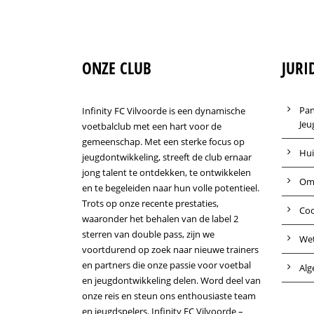
ONZE CLUB
JURI
Pan
Infinity FC Vilvoorde is een dynamische
Jeu
voetbalclub met een hart voor de
gemeenschap. Met een sterke focus op
Hui
jeugdontwikkeling, streeft de club ernaar
jong talent te ontdekken, te ontwikkelen
Om
en te begeleiden naar hun volle potentieel.
Trots op onze recente prestaties,
Coo
waaronder het behalen van de label 2
sterren van double pass, zijn we
Wet
voortdurend op zoek naar nieuwe trainers
en partners die onze passie voor voetbal
Alg
en jeugdontwikkeling delen. Word deel van
onze reis en steun ons enthousiaste team
en jeugdspelers. Infinity FC Vilvoorde –