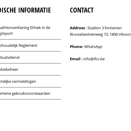
DISCHE INFORMATIE
CONTACT
athlonverklaring Ethiek in de
Address
: Stadion 3 fonteinen
gdsport
Brusselsesteenweg 73, 1800 Vilvoo
shoudelijk Reglement
Phone:
WhatsApp
budsdienst
Email :
info@ifcv.be
kiebeheer
telijke vermeldingen
emene gebruiksvoorwaarden