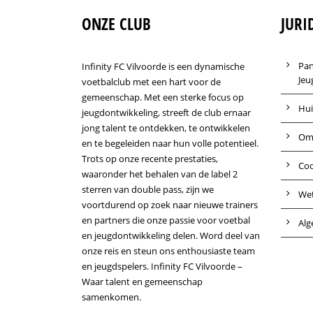
ONZE CLUB
JURI
Pan
Infinity FC Vilvoorde is een dynamische
Jeu
voetbalclub met een hart voor de
gemeenschap. Met een sterke focus op
Hui
jeugdontwikkeling, streeft de club ernaar
jong talent te ontdekken, te ontwikkelen
Om
en te begeleiden naar hun volle potentieel.
Trots op onze recente prestaties,
Coo
waaronder het behalen van de label 2
sterren van double pass, zijn we
Wet
voortdurend op zoek naar nieuwe trainers
en partners die onze passie voor voetbal
Alg
en jeugdontwikkeling delen. Word deel van
onze reis en steun ons enthousiaste team
en jeugdspelers. Infinity FC Vilvoorde –
Waar talent en gemeenschap
samenkomen.